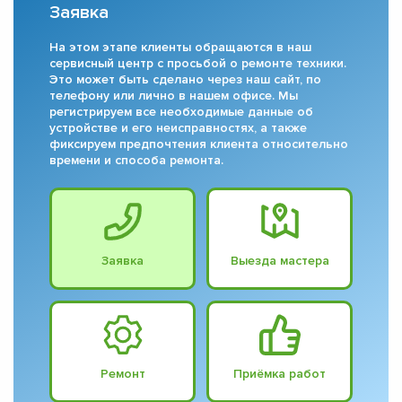
Заявка
На этом этапе клиенты обращаются в наш
сервисный центр с просьбой о ремонте техники.
Это может быть сделано через наш сайт, по
телефону или лично в нашем офисе. Мы
регистрируем все необходимые данные об
устройстве и его неисправностях, а также
фиксируем предпочтения клиента относительно
времени и способа ремонта.
Заявка
Выезда мастера
Ремонт
Приёмка работ