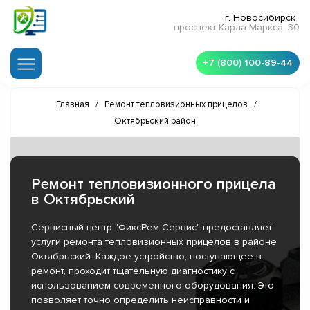
г. Новосибирск
проспект Карла Маркса, 30
+7 (800) 100-89-44
Главная
/
Ремонт тепловизионных прицелов
/
Октябрьский район
Ремонт тепловизионного прицела
в Октябрьский
Сервисный центр "ФиксРем-Сервис" предоставляет
услуги ремонта тепловизионных прицелов в районе
Октябрьский. Каждое устройство, поступающее в
ремонт, проходит тщательную диагностику с
использованием современного оборудования. Это
позволяет точно определить неисправности и