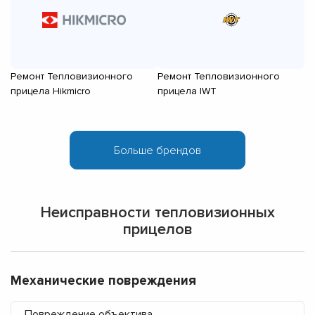
Ремонт Тепловизионного
Ремонт Тепловизионного
Р
прицела Hikmicro
прицела IWT
п
Неисправности тепловизионных
прицелов
Механические повреждения
Повреждение объектива