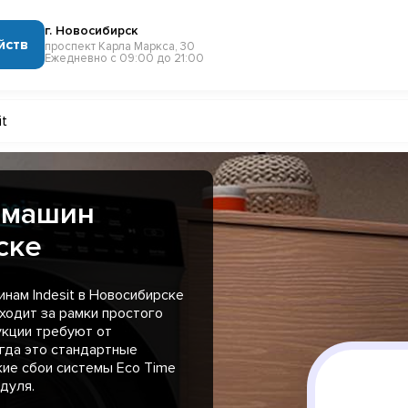
г. Новосибирск
йств
проспект Карла Маркса, 30
Ежедневно с 09:00 до 21:00
it
 машин
ске
нам Indesit в Новосибирске
ыходит за рамки простого
укции требуют от
гда это стандартные
кие сбои системы Eco Time
дуля.