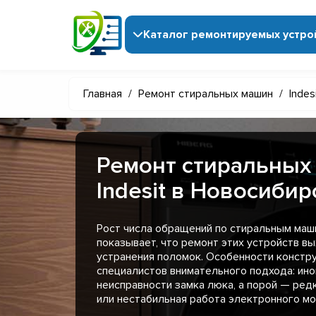
Каталог ремонтируемых устро
Главная
/
Ремонт стиральных машин
/
Indes
Ремонт стиральных
Indesit в Новосибир
Рост числа обращений по стиральным маши
показывает, что ремонт этих устройств в
устранения поломок. Особенности констр
специалистов внимательного подхода: ино
неисправности замка люка, а порой — ред
или нестабильная работа электронного мо