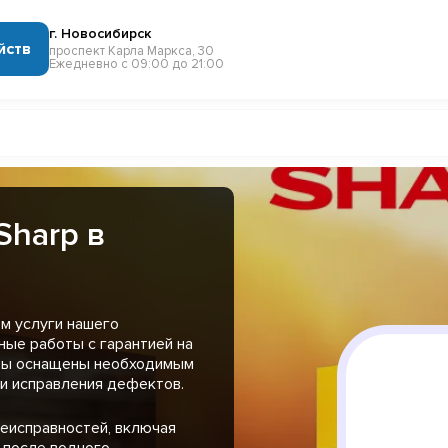
г. Новосибирск
йств
проспект Карла Маркса, 30
Ежедневно с 09:00 до 21:00
Sharp в
м услуги нашего
ные работы с гарантией на
сты оснащены необходимым
и исправления дефектов.
еисправностей, включая
 после водного