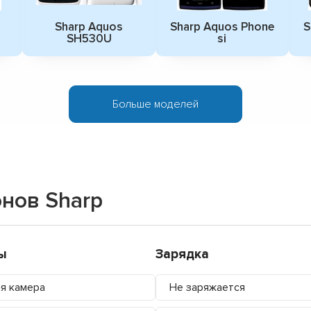
Sharp Aquos
Sharp Aquos Phone
S
SH530U
si
Больше моделей
нов Sharp
ы
Зарядка
я камера
Не заряжается