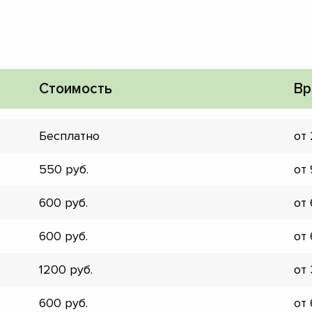
Стоимость
Вр
Бесплатно
от
550
от
600
от
600
от
1200
от
▼
▼
600
от
▼