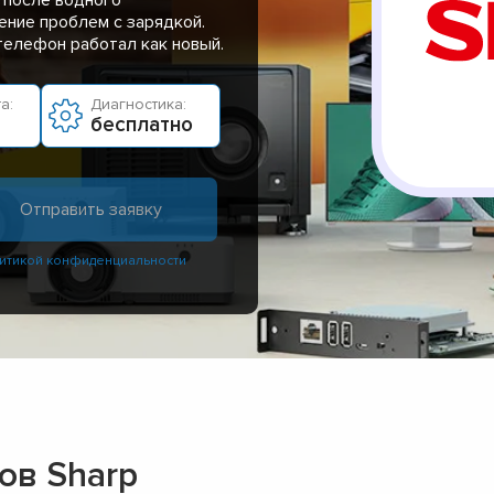
ение проблем с зарядкой.
 телефон работал как новый.
а:
Диагностика:
бесплатно
итикой конфиденциальности
ов Sharp