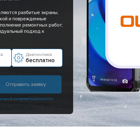
вляются разбитые экраны,
дкой и поврежденные
полнение ремонтных работ,
идуальный подход к
а:
Диагностика:
бесплатно
итикой конфиденциальности