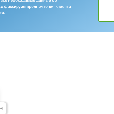
 все необходимые данные об
кже фиксируем предпочтения клиента
та.
◄