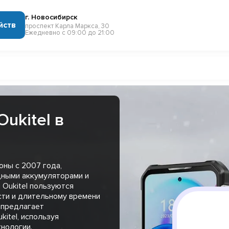
г. Новосибирск
йств
проспект Карла Маркса, 30
Ежедневно с 09:00 до 21:00
ukitel в
оны с 2007 года,
щными аккумуляторами и
Oukitel пользуются
ти и длительному времени
 предлагает
itel, используя
нологии.