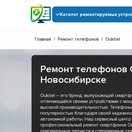
Каталог ремонтируемых устро
Главная
/
Ремонт телефонов
/
Oukitel
Ремонт телефонов O
Новосибирске
Oukitel – это бренд, выпускающий смартф
отличающийся своими устройствами с мо
высокой производительностью. Телефоны 
популярностью благодаря своей надежнос
автономной работы. Наш сервисный центр
профессиональный ремонт смартфонов Ouk
оригинальные запчасти и современные тех