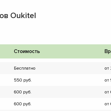
в Oukitel
Стоимость
Вр
Бесплатно
от
550
от
600
от
▼
600
от
▼
▼