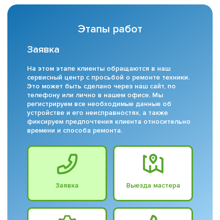
Этапы работ
Заявка
На этом этапе клиенты обращаются в наш
сервисный центр с просьбой о ремонте техники.
Это может быть сделано через наш сайт, по
телефону или лично в нашем офисе. Мы
регистрируем все необходимые данные об
устройстве и его неисправностях, а также
фиксируем предпочтения клиента относительно
времени и способа ремонта.
Заявка
Выезда мастера