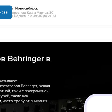
г. Новосибирск
йств
проспект Карла Маркса, 30
Ежедневно с 09:00 до 21:00
в Behringer в
оказывают
тезаторов Behringer, решая
атной, так и с программной
урой, такие как
, часто требуют внимания