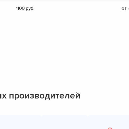
▼
от
1100
▼
▼
▼
▼
▼
▼
▼
х производителей