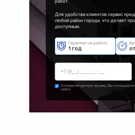
работ.
Для удобства клиентов сервис пред
любой район города, что делает п
доступным.
Гарантия на работу:
Вр
1 год
от
Отправляя данную форму, Вы соглашаете
сайта