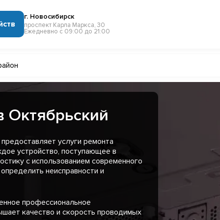
г. Новосибирск
йств
проспект Карла Маркса, 30
Ежедневно с 09:00 до 21:00
район
в Октябрьский
 предоставляет услуги ремонта
ждое устройство, поступающее в
остику с использованием современного
 определить неисправности и
менное профессиональное
ышает качество и скорость проводимых