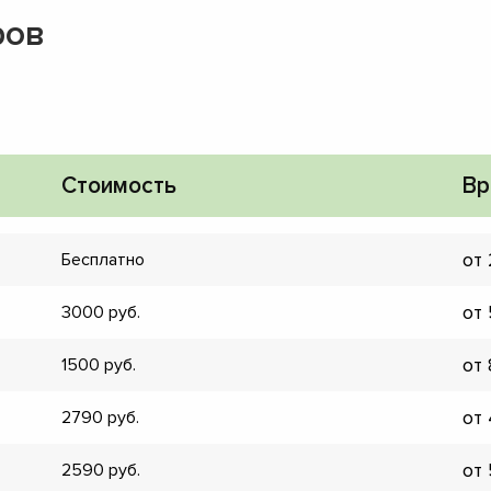
ров
Стоимость
Вр
от
Бесплатно
от
3000
от
1500
от
2790
▼
▼
от
2590
▼