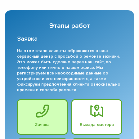
Этапы работ
Заявка
На этом этапе клиенты обращаются в наш
сервисный центр с просьбой о ремонте техники.
Это может быть сделано через наш сайт, по
телефону или лично в нашем офисе. Мы
регистрируем все необходимые данные об
устройстве и его неисправностях, а также
фиксируем предпочтения клиента относительно
времени и способа ремонта.
Заявка
Выезда мастера