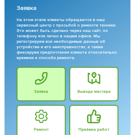
Заявка
На этом этапе клиенты обращаются в наш
сервисный центр с просьбой о ремонте техники.
Это может быть сделано через наш сайт, по
телефону или лично в нашем офисе. Мы
регистрируем все необходимые данные об
устройстве и его неисправностях, а также
фиксируем предпочтения клиента относительно
времени и способа ремонта.
Заявка
Выезда мастера
Ремонт
Приёмка работ