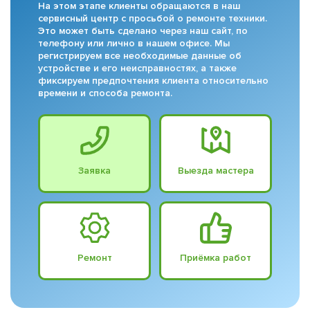
На этом этапе клиенты обращаются в наш
сервисный центр с просьбой о ремонте техники.
Это может быть сделано через наш сайт, по
телефону или лично в нашем офисе. Мы
регистрируем все необходимые данные об
устройстве и его неисправностях, а также
фиксируем предпочтения клиента относительно
времени и способа ремонта.
Заявка
Выезда мастера
Ремонт
Приёмка работ