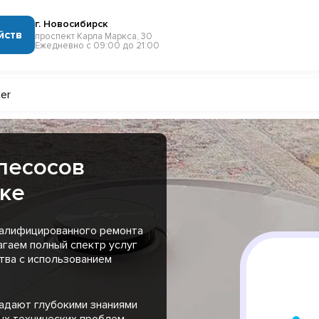
г. Новосибирск
йств
проспект Карла Маркса, 30
Ежедневно с 09:00 до 21:00
er
лесосов
ске
валифицированного ремонта
агаем полный спектр услуг
тва с использованием
адают глубокими знаниями
ых технических проблем,