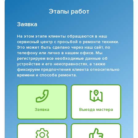
Этапы работ
Заявка
На этом этапе клиенты обращаются в наш
сервисный центр с просьбой о ремонте техники.
Это может быть сделано через наш сайт, по
телефону или лично в нашем офисе. Мы
регистрируем все необходимые данные об
устройстве и его неисправностях, а также
фиксируем предпочтения клиента относительно
времени и способа ремонта.
Заявка
Выезда мастера