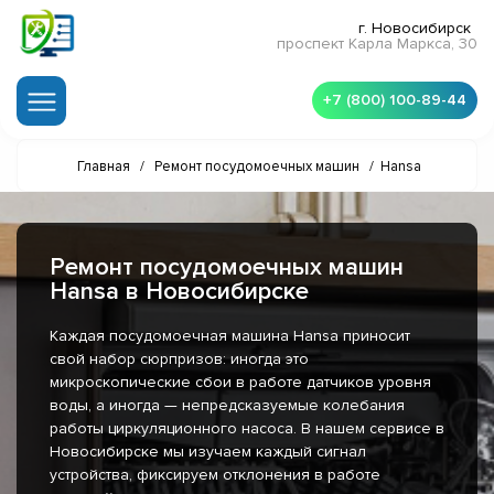
г. Новосибирск
проспект Карла Маркса, 30
+7 (800) 100-89-44
Главная
/
Ремонт посудомоечных машин
/
Hansa
Ремонт посудомоечных машин
Hansa в Новосибирске
Каждая посудомоечная машина Hansa приносит
свой набор сюрпризов: иногда это
микроскопические сбои в работе датчиков уровня
воды, а иногда — непредсказуемые колебания
работы циркуляционного насоса. В нашем сервисе в
Новосибирске мы изучаем каждый сигнал
устройства, фиксируем отклонения в работе