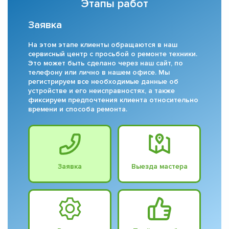
Этапы работ
Заявка
На этом этапе клиенты обращаются в наш
сервисный центр с просьбой о ремонте техники.
Это может быть сделано через наш сайт, по
телефону или лично в нашем офисе. Мы
регистрируем все необходимые данные об
устройстве и его неисправностях, а также
фиксируем предпочтения клиента относительно
времени и способа ремонта.
Заявка
Выезда мастера