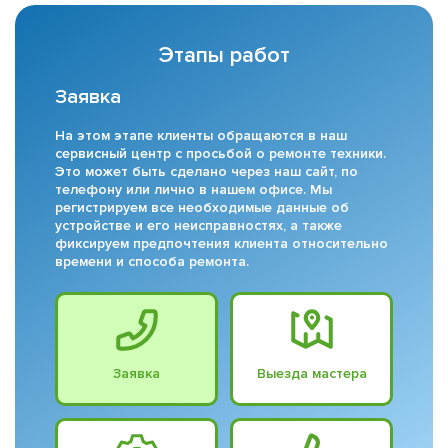
Этапы работ
Заявка
На этом этапе клиенты обращаются в наш
сервисный центр с просьбой о ремонте техники.
Это может быть сделано через наш сайт, по
телефону или лично в нашем офисе. Мы
регистрируем все необходимые данные об
устройстве и его неисправностях, а также
фиксируем предпочтения клиента относительно
времени и способа ремонта.
Заявка
Выезда мастера