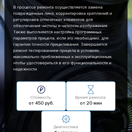
В процессе ремонта осуществляется замена
поврежденных линз, корректировка креплений и
регулировка оптических элементов для
обеспечения чистоты и четкости изображения.
Также выполняется настройка программных
параметров прицела, если это необходимо, для
гарантии точности прицеливания. Завершается
ремонт тестированием прицела в условиях,
максимально приближенных к эксплуатационным,
чтобы удостовериться в его функциональности и
надежности.
Стоимость:
Время ремонта:
от 450 руб.
от 20 мин
Диагностика: