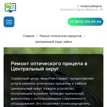
г. Новосибирск
проспект Карла Маркса, 30
+7 (800) 100-89-44
Главная
/
Ремонт оптических прицелов
/
Центральный округ район
Ремонт оптического прицела в
Центральный округ
Сервисный центр "ФиксРем-Сервис" предоставляет
услуги ремонта оптических прицелов в районе
Центральный округ. Каждое устройство,
поступающее в ремонт, проходит тщательную
диагностику с использованием современного
оборудования. Это позволяет точно определить