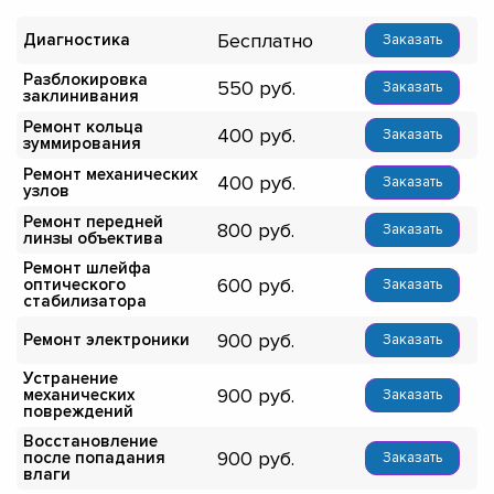
Бесплатно
Диагностика
Заказать
Разблокировка
550
Заказать
заклинивания
Ремонт кольца
400
Заказать
зуммирования
Ремонт механических
400
Заказать
узлов
Ремонт передней
800
Заказать
линзы объектива
Ремонт шлейфа
600
оптического
Заказать
стабилизатора
900
Ремонт электроники
Заказать
Устранение
900
механических
Заказать
повреждений
Восстановление
900
после попадания
Заказать
влаги