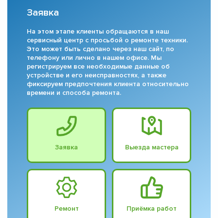
Заявка
На этом этапе клиенты обращаются в наш
сервисный центр с просьбой о ремонте техники.
Это может быть сделано через наш сайт, по
телефону или лично в нашем офисе. Мы
регистрируем все необходимые данные об
устройстве и его неисправностях, а также
фиксируем предпочтения клиента относительно
времени и способа ремонта.
Заявка
Выезда мастера
Ремонт
Приёмка работ