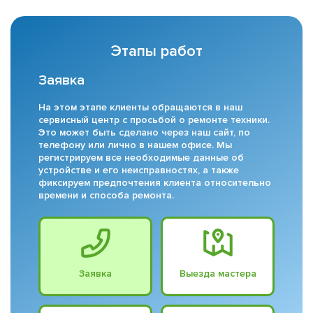
Этапы работ
Заявка
На этом этапе клиенты обращаются в наш
сервисный центр с просьбой о ремонте техники.
Это может быть сделано через наш сайт, по
телефону или лично в нашем офисе. Мы
регистрируем все необходимые данные об
устройстве и его неисправностях, а также
фиксируем предпочтения клиента относительно
времени и способа ремонта.
Заявка
Выезда мастера