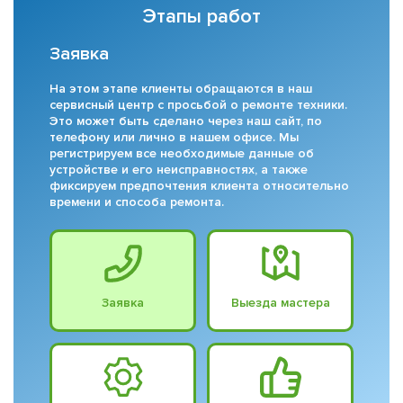
Этапы работ
Заявка
На этом этапе клиенты обращаются в наш
сервисный центр с просьбой о ремонте техники.
Это может быть сделано через наш сайт, по
телефону или лично в нашем офисе. Мы
регистрируем все необходимые данные об
устройстве и его неисправностях, а также
фиксируем предпочтения клиента относительно
времени и способа ремонта.
Заявка
Выезда мастера