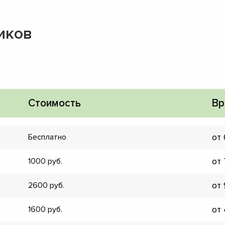
иков
Стоимость
Вр
от
Бесплатно
от
1000
от
2600
▼
от
1600
▼
▼