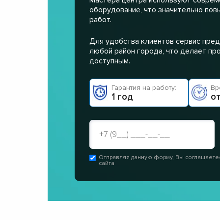
оборудование, что значительно пов
работ.
Для удобства клиентов сервис пред
любой район города, что делает п
доступным.
Гарантия на работу:
Вр
1 год
от
Отправляя данную форму, Вы соглашаете
сайта