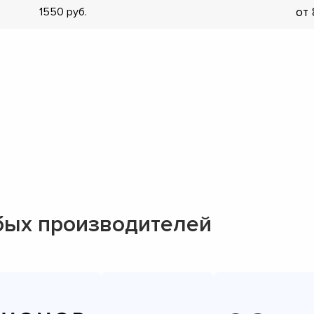
от
1550
▼
▼
▼
▼
▼
▼
▼
▼
бых производителей