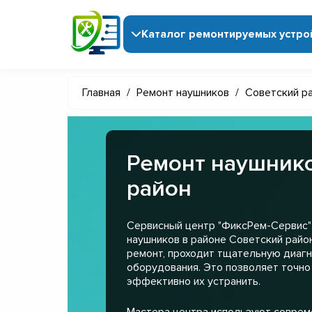
Каталог ремонтируемых устро
Главная
/
Ремонт наушников
/
Советский р
Ремонт наушнико
район
Сервисный центр "ФиксРем-Сервис"
наушников в районе Советский райо
ремонт, проходит тщательную диагн
оборудования. Это позволяет точно
эффективно их устранить.
Мастера центра используют совре