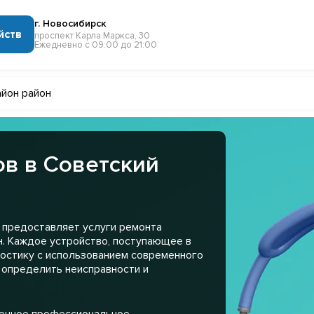
г. Новосибирск
йств
проспект Карла Маркса, 30
Ежедневно с 09:00 до 21:00
айон район
в в Советский
 предоставляет услуги ремонта
н. Каждое устройство, поступающее в
остику с использованием современного
 определить неисправности и
менное профессиональное