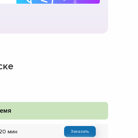
ске
емя
 20 мин
Заказать