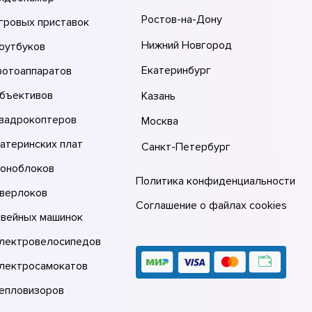
Ростов-на-Дону
гровых приставок
Нижний Новгород
оутбуков
Екатеринбург
фотоаппаратов
объективов
Казань
квадрокоптеров
Москва
атеринских плат
Санкт-Петербург
моноблоков
Политика конфиденциальности
оверлоков
Соглашение о файлах cookies
швейных машинок
электровелосипедов
электросамокатов
тепловизоров