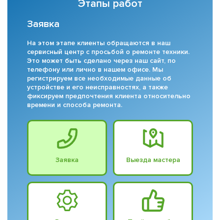
Этапы работ
Заявка
На этом этапе клиенты обращаются в наш
сервисный центр с просьбой о ремонте техники.
Это может быть сделано через наш сайт, по
телефону или лично в нашем офисе. Мы
регистрируем все необходимые данные об
устройстве и его неисправностях, а также
фиксируем предпочтения клиента относительно
времени и способа ремонта.
Заявка
Выезда мастера