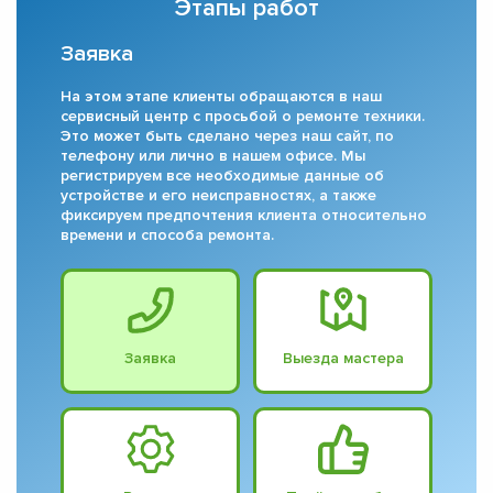
Этапы работ
Заявка
На этом этапе клиенты обращаются в наш
сервисный центр с просьбой о ремонте техники.
Это может быть сделано через наш сайт, по
телефону или лично в нашем офисе. Мы
регистрируем все необходимые данные об
устройстве и его неисправностях, а также
фиксируем предпочтения клиента относительно
времени и способа ремонта.
Заявка
Выезда мастера