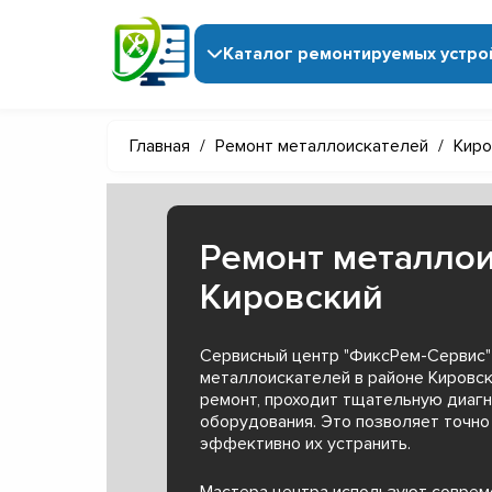
Каталог ремонтируемых устро
Главная
/
Ремонт металлоискателей
/
Киро
Ремонт металлои
Кировский
Сервисный центр "ФиксРем-Сервис"
металлоискателей в районе Кировск
ремонт, проходит тщательную диагн
оборудования. Это позволяет точно
эффективно их устранить.
Мастера центра используют совре