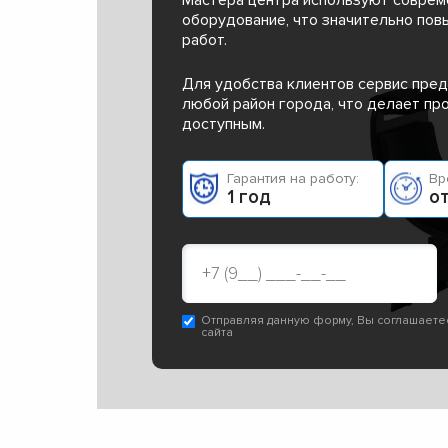
оборудование, что значительно пов
работ.
Для удобства клиентов сервис пред
любой район города, что делает п
доступным.
Гарантия на работу:
Вр
1 год
от
Отправляя данную форму, Вы соглашаете
сайта