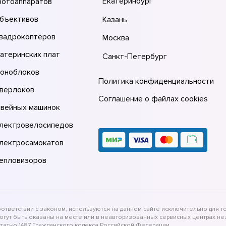
Екатеринбург
фотоаппаратов
объективов
Казань
квадрокоптеров
Москва
атеринских плат
Санкт-Петербург
моноблоков
Политика конфиденциальности
оверлоков
Соглашение о файлах cookies
швейных машинок
электровелосипедов
электросамокатов
тепловизоров
тветствии с законом, используются на данном сайте исключительно для то
могут быть оказаны на месте или в неавторизованных сервисных центрах 
татью 1487 Гражданского кодекса Российской Федерации.