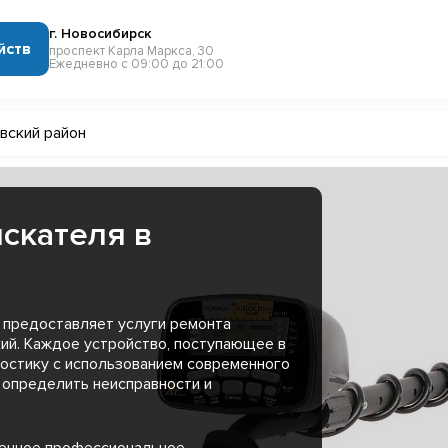
г. Новосибирск
йств
проспект Карла Маркса, 30
Ежедневно с 09:00 до 21:00
вский район
скателя в
 предоставляет услуги ремонта
ий. Каждое устройство, поступающее в
остику с использованием современного
 определить неисправности и
менное профессиональное