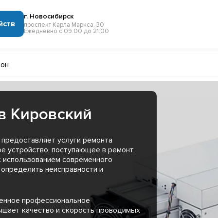
г. Новосибирск
йств
проспект Карла Маркса, 30
Ежедневно с 09:00 до 21:00
йон
в Кировский
 предоставляет услуги ремонта
ое устройство, поступающее в ремонт,
с использованием современного
 определить неисправности и
менное профессиональное
ышает качество и скорость проводимых