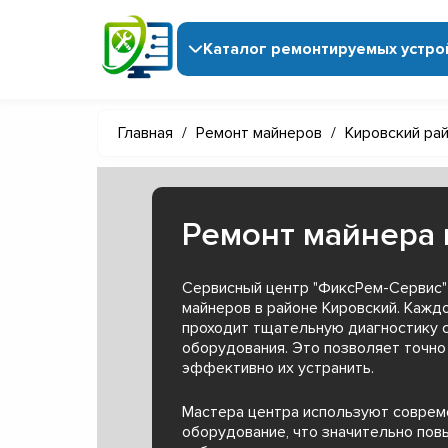
Каталог ремонтируемых устро
Главная
/
Ремонт майнеров
/
Кировский ра
Ремонт майнера 
Сервисный центр "ФиксРем-Сервис"
майнеров в районе Кировский. Кажд
проходит тщательную диагностику 
оборудования. Это позволяет точно
эффективно их устранить.
Мастера центра используют совре
оборудование, что значительно пов