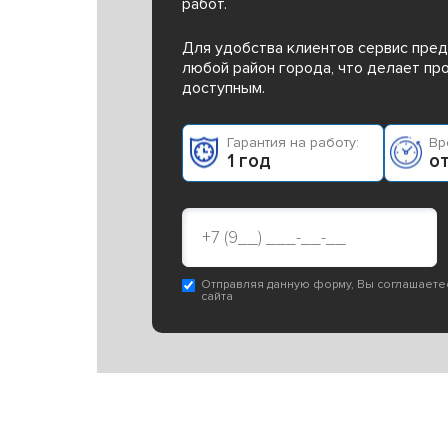
работ.
Для удобства клиентов сервис пред
любой район города, что делает п
доступным.
Гарантия на работу:
Вр
1 год
от
Отправляя данную форму, Вы соглашаете
сайта