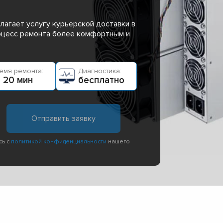
лагает услугу курьерской доставки в
роцесс ремонта более комфортным и
емя ремонта:
Диагностика:
 20 мин
бесплатно
сь с
политикой конфиденциальности
нашего