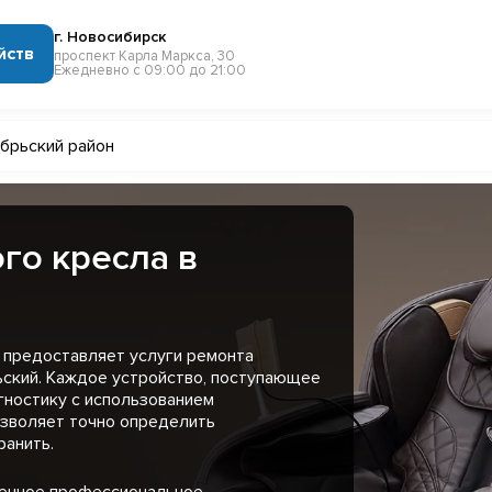
г. Новосибирск
йств
проспект Карла Маркса, 30
Ежедневно с 09:00 до 21:00
брьский район
го кресла в
 предоставляет услуги ремонта
ьский. Каждое устройство, поступающее
гностику с использованием
озволяет точно определить
ранить.
менное профессиональное