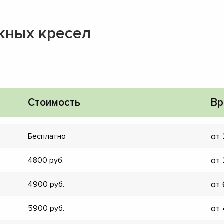
жных кресел
Стоимость
Вр
от
Бесплатно
от
4800
от
4900
▼
от
5900
▼
▼