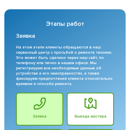
Этапы работ
Заявка
На этом этапе клиенты обращаются в наш
сервисный центр с просьбой о ремонте техники.
Это может быть сделано через наш сайт, по
телефону или лично в нашем офисе. Мы
регистрируем все необходимые данные об
устройстве и его неисправностях, а также
фиксируем предпочтения клиента относительно
времени и способа ремонта.
Заявка
Выезда мастера