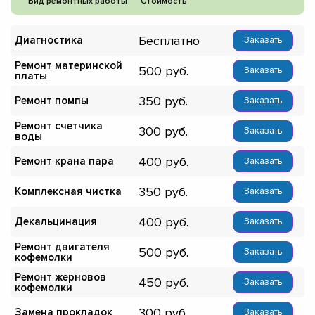
Вид ремонтных работы
Стоимость
Бесплатно
Диагностика
Заказать
Ремонт материнской
500
Заказать
платы
350
Ремонт помпы
Заказать
Ремонт счетчика
300
Заказать
воды
400
Ремонт крана пара
Заказать
350
Комплексная чистка
Заказать
400
Декальцинация
Заказать
Ремонт двигателя
500
Заказать
кофемолки
Ремонт жерновов
450
Заказать
кофемолки
300
Замена прокладок
Заказать