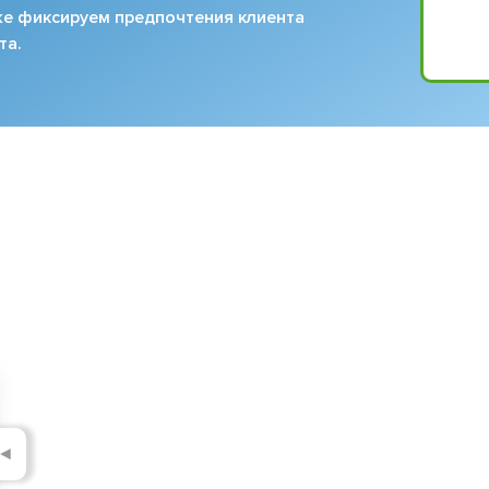
кже фиксируем предпочтения клиента
та.
◄