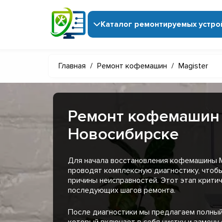
Каталог ремонтируемых устро
Главная
/
Ремонт кофемашин
/
Magister
Ремонт кофемашин 
Новосибирске
Для начала восстановления кофемашины M
проводят комплексную диагностику, чтоб
причины неисправностей. Этот этап крити
последующих шагов ремонта.
После диагностики мы предлагаем полный
который включает в себя чистку и замену