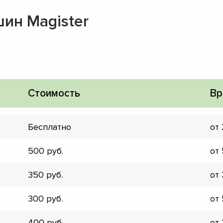
ин Magister
Стоимость
Вр
Бесплатно
от
500
от
350
от
▼
300
от
▼
▼
400
от