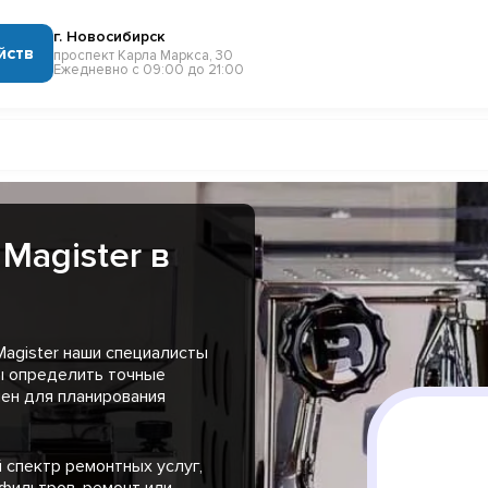
г. Новосибирск
йств
проспект Карла Маркса, 30
Ежедневно с 09:00 до 21:00
Magister в
agister наши специалисты
ы определить точные
чен для планирования
 спектр ремонтных услуг,
 фильтров, ремонт или