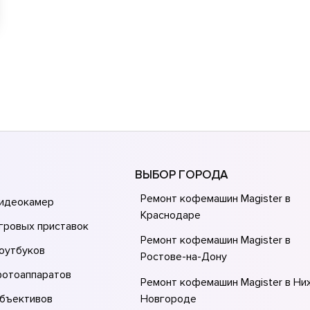
ВЫБОР ГОРОДА
Ремонт кофемашин Magister в
видеокамер
Краснодаре
гровых приставок
Ремонт кофемашин Magister в
оутбуков
Ростове-на-Донy
фотоаппаратов
Ремонт кофемашин Magister в Н
объективов
Новгороде