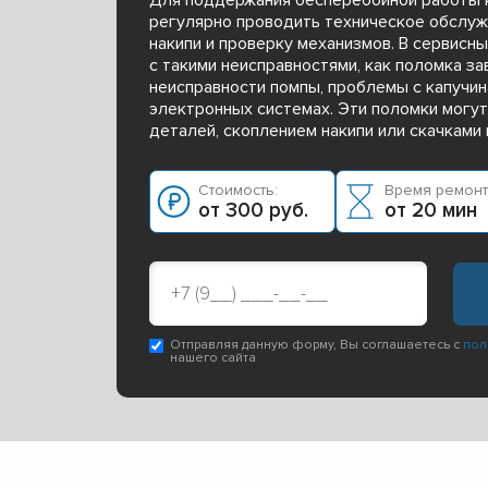
регулярно проводить техническое обслужи
накипи и проверку механизмов. В сервисн
с такими неисправностями, как поломка за
неисправности помпы, проблемы с капучин
электронных системах. Эти поломки могу
деталей, скоплением накипи или скачками
Стоимость:
Время ремонт
от 300 руб.
от 20 мин
Отправляя данную форму, Вы соглашаетесь с
пол
нашего сайта