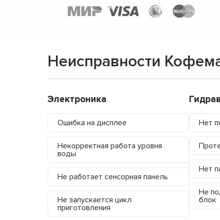
Неисправности Кофема
Электроника
Гидра
Ошибка на дисплее
Нет п
Некорректная работа уровня
Проте
воды
Нет п
Не работает сенсорная панель
Не по
Не запускается цикл
блок
приготовления