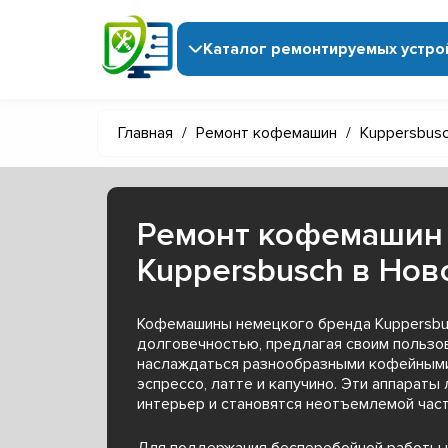
Каталог ремонтируемых устро
Главная
/
Ремонт кофемашин
/
Kuppersbus
Ремонт кофемашин
Kuppersbusch в Нов
Кофемашины немецкого бренда Kuppersbus
долговечностью, предлагая своим пользо
наслаждаться разнообразными кофейными 
эспрессо, латте и капучино. Эти аппараты
интерьер и становятся неотъемлемой час
Для поддержания бесперебойной работы