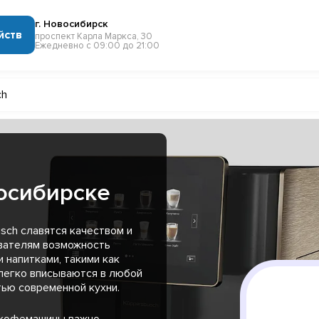
г. Новосибирск
йств
проспект Карла Маркса, 30
Ежедневно с 09:00 до 21:00
ch
осибирске
ch славятся качеством и
вателям возможность
напитками, такими как
 легко вписываются в любой
тью современной кухни.
 кофемашины важно