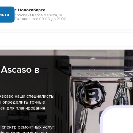
г. Новосибирск
йств
проспект Карла Маркса, 30
Ежедневно с 09:00 до 21:00
Ascaso в
Ascaso наши специалисты
ы определить точные
чен для планирования
 спектр ремонтных услуг,
 фильтров, ремонт или