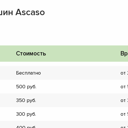
ин Ascaso
Стоимость
Вр
Бесплатно
от
500
от
350
от
▼
300
от
▼
▼
400
от