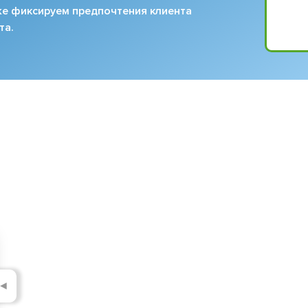
кже фиксируем предпочтения клиента
та.
◄