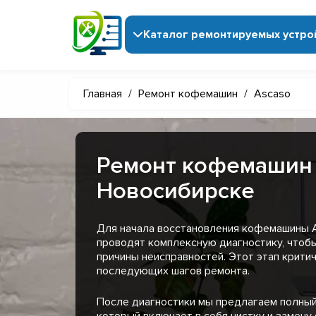
Каталог ремонтируемых устро
Главная
/
Ремонт кофемашин
/
Ascaso
Ремонт кофемашин 
Новосибирске
Для начала восстановления кофемашины 
проводят комплексную диагностику, чтоб
причины неисправностей. Этот этап крити
последующих шагов ремонта.
После диагностики мы предлагаем полный
который включает в себя чистку и замену