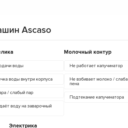
ашин Ascaso
влика
Молочный контур
одачи воды
Не работает капучинатор
чка воды внутри корпуса
Не взбивает молоко / слаба
пена
ара / слабый пар
Подтекание капучинатора
даёт воду на заварочный
Электрика