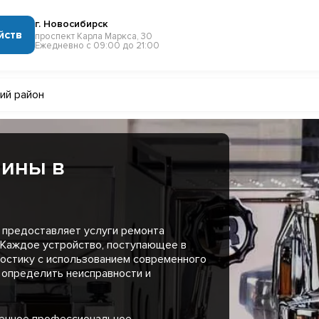
г. Новосибирск
йств
проспект Карла Маркса, 30
Ежедневно с 09:00 до 21:00
ий район
ины в
 предоставляет услуги ремонта
 Каждое устройство, поступающее в
остику с использованием современного
 определить неисправности и
менное профессиональное