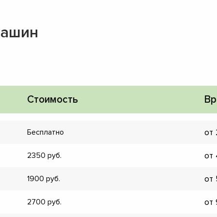
машин
Стоимость
Вр
от
Бесплатно
от
2350
от
1900
▼
от
2700
▼
▼