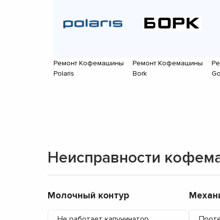
Ремонт Кофемашины
Ремонт Кофемашины
Ре
Polaris
Bork
Go
Неисправности кофем
Молочный контур
Механ
Не работает капучинатор
Прот