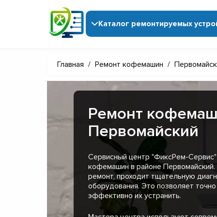
Каталог ремонтируемых устро
Главная
/
Ремонт кофемашин
/
Первомайск
Ремонт кофемаш
Первомайский
Сервисный центр "ФиксРем-Сервис"
кофемашин в районе Первомайский.
ремонт, проходит тщательную диагн
оборудования. Это позволяет точно
эффективно их устранить.
Мастера центра используют совре