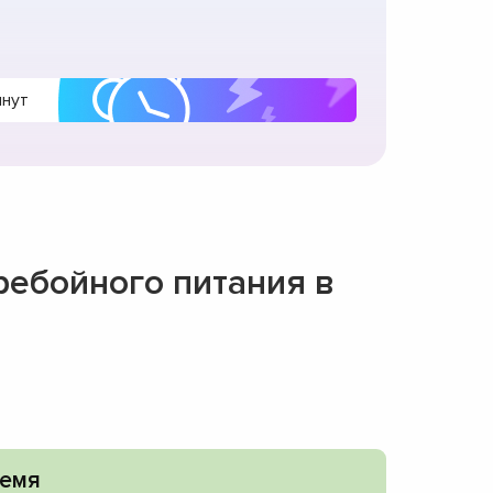
инут
ребойного питания в
емя