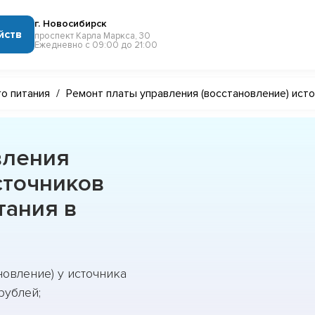
г. Новосибирск
йств
проспект Карла Маркса, 30
Ежедневно с 09:00 до 21:00
о питания
/
Ремонт платы управления (восстановление) ист
вления
сточников
тания в
новление) у источника
рублей;