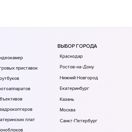
ВЫБОР ГОРОДА
Краснодар
видеокамер
Ростов-на-Дону
гровых приставок
Нижний Новгород
оутбуков
Екатеринбург
фотоаппаратов
объективов
Казань
квадрокоптеров
Москва
атеринских плат
Санкт-Петербург
моноблоков