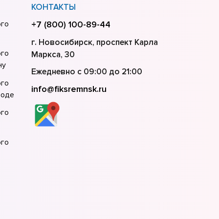
КОНТАКТЫ
ого
+7 (800) 100-89-44
г. Новосибирск, проспект Карла
ого
Маркса, 30
нy
Ежедневно с 09:00 до 21:00
ого
info@fiksremnsk.ru
роде
ого
ого
ого
ого
урге