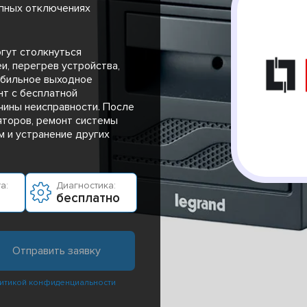
пных отключениях
гут столкнуться
и, перегрев устройства,
абильное выходное
нт с бесплатной
чины неисправности. После
яторов, ремонт системы
м и устранение других
а:
Диагностика:
бесплатно
итикой конфиденциальности