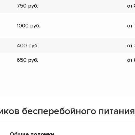
750
от
▼
▼
▼
1000
от
▼
▼
▼
400
от
▼
▼
650
от
иков бесперебойного питания
Общие поломки