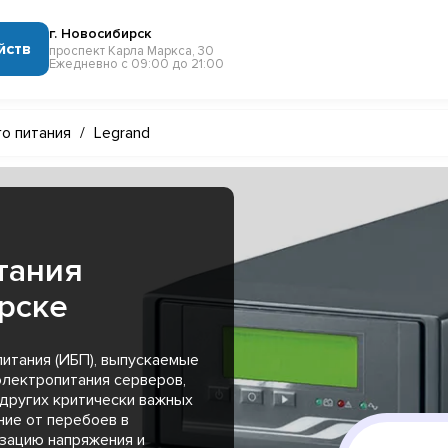
г. Новосибирск
йств
проспект Карла Маркса, 30
Ежедневно с 09:00 до 21:00
о питания
/
Legrand
тания
рске
итания (ИБП), выпускаемые
электропитания серверов,
 других критически важных
ие от перебоев в
зацию напряжения и