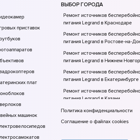
ВЫБОР ГОРОДА
Ремонт источников бесперебойн
видеокамер
питания Legrand в Краснодаре
гровых приставок
Ремонт источников бесперебойн
оутбуков
питания Legrand в Ростове-на-До
фотоаппаратов
Ремонт источников бесперебойн
объективов
питания Legrand в Нижнем Новго
квадрокоптеров
Ремонт источников бесперебойн
питания Legrand в Екатеринбурге
атеринских плат
Ремонт источников бесперебойн
моноблоков
питания Legrand в Казани
оверлоков
Ремонт источников бесперебойн
Политика конфиденциальности
швейных машинок
питания Legrand в Москве
Соглашение о файлах cookies
электровелосипедов
Ремонт источников бесперебойн
питания Legrand в Санкт-Петерб
электросамокатов