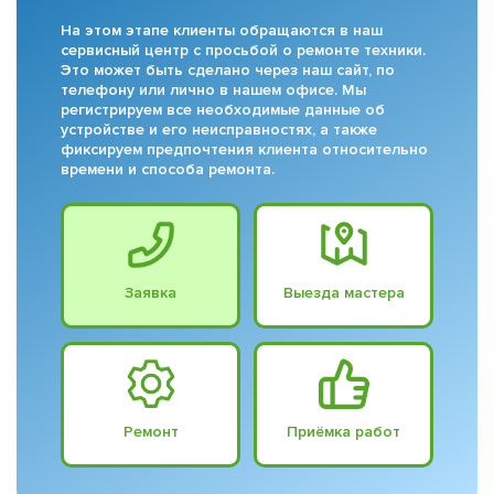
На этом этапе клиенты обращаются в наш
сервисный центр с просьбой о ремонте техники.
Это может быть сделано через наш сайт, по
телефону или лично в нашем офисе. Мы
регистрируем все необходимые данные об
устройстве и его неисправностях, а также
фиксируем предпочтения клиента относительно
времени и способа ремонта.
Заявка
Выезда мастера
Ремонт
Приёмка работ