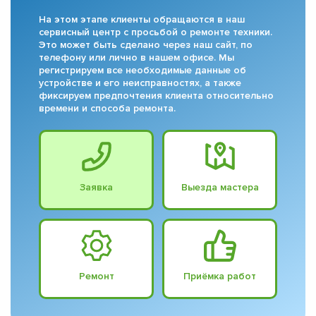
На этом этапе клиенты обращаются в наш
сервисный центр с просьбой о ремонте техники.
Это может быть сделано через наш сайт, по
телефону или лично в нашем офисе. Мы
регистрируем все необходимые данные об
устройстве и его неисправностях, а также
фиксируем предпочтения клиента относительно
времени и способа ремонта.
Заявка
Выезда мастера
Ремонт
Приёмка работ