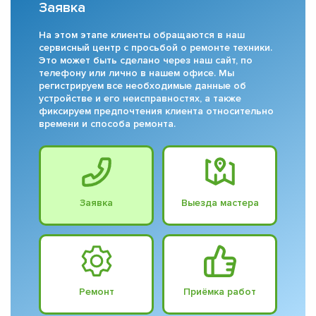
Заявка
На этом этапе клиенты обращаются в наш
сервисный центр с просьбой о ремонте техники.
Это может быть сделано через наш сайт, по
телефону или лично в нашем офисе. Мы
регистрируем все необходимые данные об
устройстве и его неисправностях, а также
фиксируем предпочтения клиента относительно
времени и способа ремонта.
Заявка
Выезда мастера
Ремонт
Приёмка работ