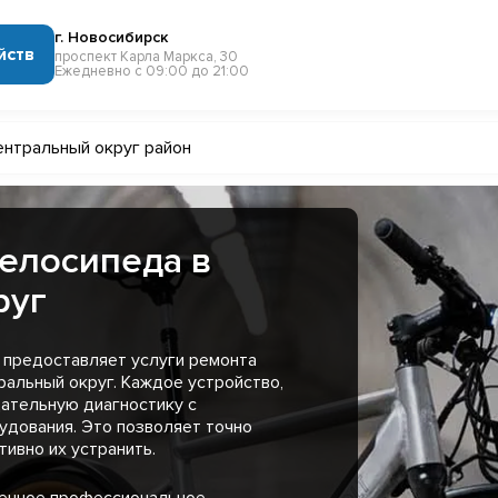
г. Новосибирск
йств
проспект Карла Маркса, 30
Ежедневно с 09:00 до 21:00
нтральный округ район
елосипеда в
руг
 предоставляет услуги ремонта
альный округ. Каждое устройство,
ательную диагностику с
удования. Это позволяет точно
ивно их устранить.
менное профессиональное