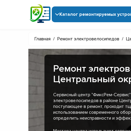
Каталог ремонтируемых устро
Главная
/
Ремонт электровелосипедов
/
Це
Ремонт электров
Центральный ок
Сервисный центр "ФиксРем-Сервис"
электровелосипедов в районе Центр
поступающее в ремонт, проходит тщ
использованием современного обор
определить неисправности и эффект
Мастера центра используют совре