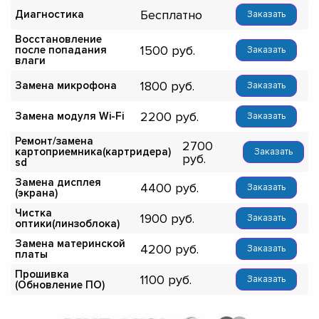
Бесплатно
Диагностика
Заказать
Восстановление
1500
после попадания
Заказать
влаги
1800
Замена микрофона
Заказать
2200
Замена модуля Wi-Fi
Заказать
Ремонт/замена
2700
картоприемника(картридера)
Заказать
sd
Замена дисплея
4400
Заказать
(экрана)
Чистка
1900
Заказать
оптики(линзоблока)
Замена материнской
4200
Заказать
платы
Прошивка
1100
Заказать
(Обновление ПО)