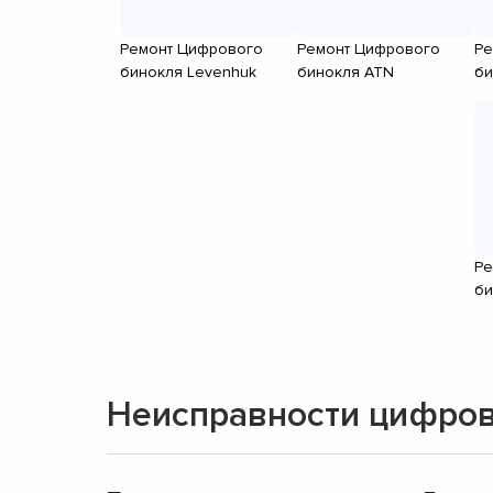
Ремонт Цифрового
Ремонт Цифрового
Ре
бинокля Levenhuk
бинокля ATN
би
Ре
би
Неисправности цифро