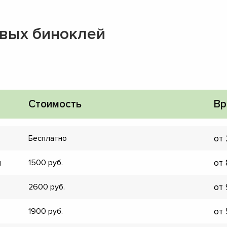
вых биноклей
Стоимость
Вр
от
Бесплатно
и
от
1500
от
2600
▼
от
1900
▼
▼