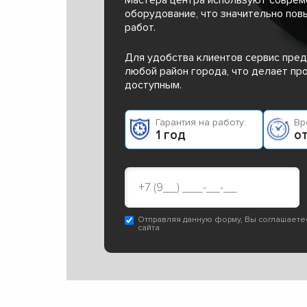
оборудование, что значительно пов
работ.
Для удобства клиентов сервис пред
любой район города, что делает п
доступным.
Гарантия на работу:
Вр
1 год
от
Отправляя данную форму, Вы соглашаете
сайта