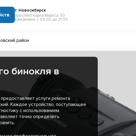
г. Новосибирск
йств
проспект Карла Маркса, 30
Ежедневно с 09:00 до 21:00
овский район
го бинокля в
 предоставляет услуги ремонта
ский. Каждое устройство, поступающее
гностику с использованием
озволяет точно определить
ранить.
менное профессиональное