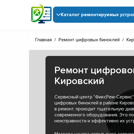
Каталог ремонтируемых устро
Главная
/
Ремонт цифровых биноклей
/
Кир
Ремонт цифрово
Кировский
Сервисный центр "ФиксРем-Сервис"
цифровых биноклей в районе Киров
в ремонт, проходит тщательную диа
современного оборудования. Это п
неисправности и эффективно их уст
Мастера центра используют совре