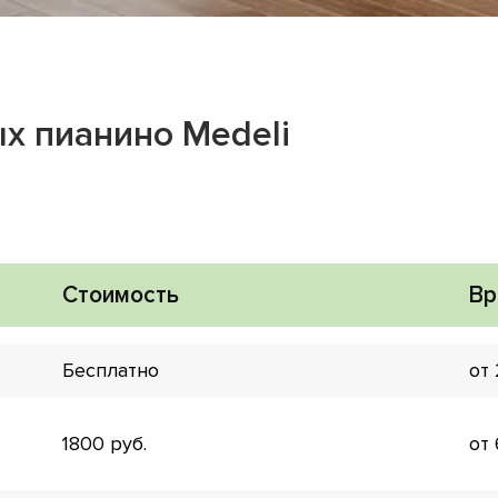
х пианино Medeli
Стоимость
Вр
Бесплатно
от
▼
1800
от
▼
▼