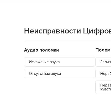
Неисправности Цифров
Аудио поломки
Полом
Искажение звука
Залип
Отсутствие звука
Нера
Нера
чувст