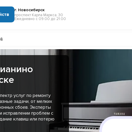
г. Новосибирск
йств
проспект Карла Маркса, 30
Ежедневно с 09:00 до 21:00
li
пианино
ске
пектр услуг по ремонту
азные задачи, от мелких
ронных сбоев. Эксперты
и исправлении проблем с
едание клавиш или потерю