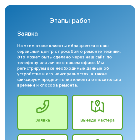
Этапы работ
Заявка
На этом этапе клиенты обращаются в наш
сервисный центр с просьбой о ремонте техники.
Это может быть сделано через наш сайт, по
телефону или лично в нашем офисе. Мы
регистрируем все необходимые данные об
устройстве и его неисправностях, а также
фиксируем предпочтения клиента относительно
времени и способа ремонта.
Заявка
Выезда мастера