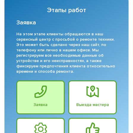
Этапы работ
Заявка
На этом этапе клиенты обращаются в наш
сервисный центр с просьбой о ремонте техники.
Это может быть сделано через наш сайт, по
телефону или лично в нашем офисе. Мы
регистрируем все необходимые данные об
устройстве и его неисправностях, а также
фиксируем предпочтения клиента относительно
времени и способа ремонта.
Заявка
Выезда мастера