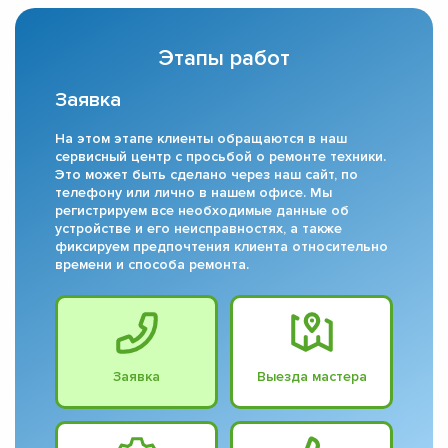
Этапы работ
Заявка
На этом этапе клиенты обращаются в наш
сервисный центр с просьбой о ремонте техники.
Это может быть сделано через наш сайт, по
телефону или лично в нашем офисе. Мы
регистрируем все необходимые данные об
устройстве и его неисправностях, а также
фиксируем предпочтения клиента относительно
времени и способа ремонта.
Заявка
Выезда мастера